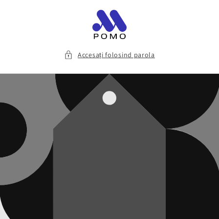
Salt la
conținut
Accesați folosind parola